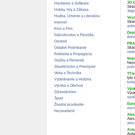
3D G
Hardware a Software
Strá
Hobby, Hry a Zábava
3dgr
Hudba, Umenie a Literatúra
Vesm
Strá
Internet
astr
Kino a Film
Dej
Náboženstvo a Filozófia
dejv
Osobné
PRA
Ostatné Podnikanie
Strá
metr
Reklama a Propagácia
Nejv
Služby a Remeslá
Nejv
Stavebníctvo a Priemysel
preh
Veda a Technika
TT-k
tyto
Vzdelávanie a História
kolej
Výroba a Obchod
Výuk
Zdravotníctvo
Výuk
vyuk
Šport
Euro
Životné prostredie
euro
Nezaradené
Ales
Ales
ales
Armá
Armá