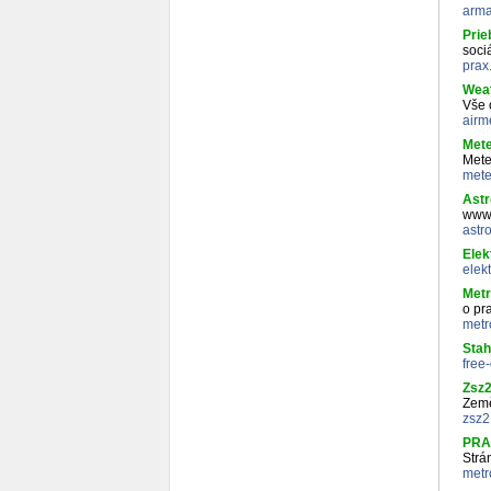
arma
Prie
soci
prax
Weat
Vše 
airm
Mete
Mete
mete
Astr
www.
astr
Ele
elek
Metr
o pr
metr
Stah
free
Zsz
Země
zsz2
PRA
Strá
metr