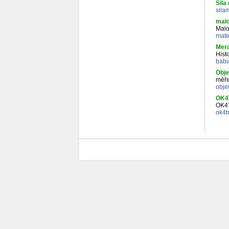
Sila
sila
malo
Malo
mate
Mera
Hist
babi
Obj
měře
obje
OK4
OK4
ok4t