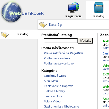
Registrácia
Katalóg
Katalóg
Katalóg
Prehliadať katalóg
Zozna
Trať
strá
Podľa návštevnosti
trat
Práve založené na PageRide
Jan 
Jan K
Podľa návštev dnes
krsk
Podľa návštev celkovo
Veře
vo.w
Kategórie
EKO
Zaujímavé weby
EKO
Auto, Moto
ekol
Cestovanie a Doprava
Web
Slov
Elektro a Mobily
pyro
Fauna a Flóra
Anti
Foto a Video
stru
anti
Gastronómia a Ubytovanie