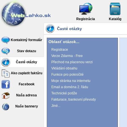
Registrácia
Katalóg
Časté otázky
Kontaktný formulár
Oblasť otázok...
Registrace
Stav dotazu
Verze Zdarma - Free
Časté otázky
Přechod na placenou verzi
Vkládání obsahu
Ako zaplatit faktúru
Funkce pro pokročilé
Moje stránka na internetu
Facebook
Email a doména 2. řádu
Technické potíže
Naša adresa
Fakturace, bankovní převody
Jiné...
Naše bannery