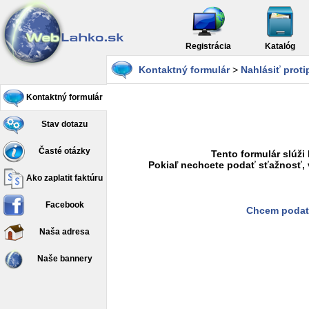
Registrácia
Katalóg
Kontaktný formulár
>
Nahlásiť prot
Kontaktný formulár
Stav dotazu
Časté otázky
Tento formulár slúži
Pokiaľ nechcete podať sťažnosť, 
Ako zaplatit faktúru
Facebook
Chcem podať
Naša adresa
Naše bannery