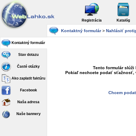
Registrácia
Katalóg
Kontaktný formulár
>
Nahlásiť prot
Kontaktný formulár
Stav dotazu
Časté otázky
Tento formulár slúži
Pokiaľ nechcete podať sťažnosť, 
Ako zaplatit faktúru
Facebook
Chcem podať
Naša adresa
Naše bannery