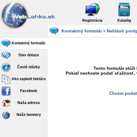
Registrácia
Katalóg
Kontaktný formulár
>
Nahlásiť prot
Kontaktný formulár
Stav dotazu
Časté otázky
Tento formulár slúži
Pokiaľ nechcete podať sťažnosť, 
Ako zaplatit faktúru
Facebook
Chcem podať
Naša adresa
Naše bannery