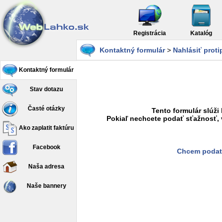
Registrácia
Katalóg
Kontaktný formulár
>
Nahlásiť prot
Kontaktný formulár
Stav dotazu
Časté otázky
Tento formulár slúži
Pokiaľ nechcete podať sťažnosť, 
Ako zaplatit faktúru
Facebook
Chcem podať
Naša adresa
Naše bannery