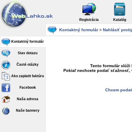
Registrácia
Katalóg
Kontaktný formulár
>
Nahlásiť prot
Kontaktný formulár
Stav dotazu
Časté otázky
Tento formulár slúži
Pokiaľ nechcete podať sťažnosť, 
Ako zaplatit faktúru
Facebook
Chcem podať
Naša adresa
Naše bannery