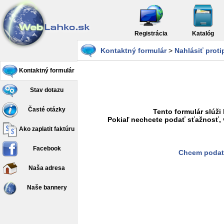
Registrácia
Katalóg
Kontaktný formulár
>
Nahlásiť prot
Kontaktný formulár
Stav dotazu
Časté otázky
Tento formulár slúži
Pokiaľ nechcete podať sťažnosť, 
Ako zaplatit faktúru
Facebook
Chcem podať
Naša adresa
Naše bannery