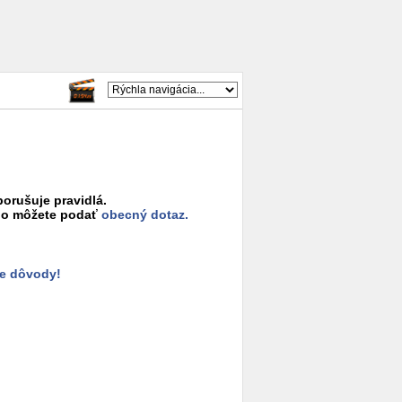
porušuje pravidlá.
o môžete podať
obecný dotaz.
e dôvody!