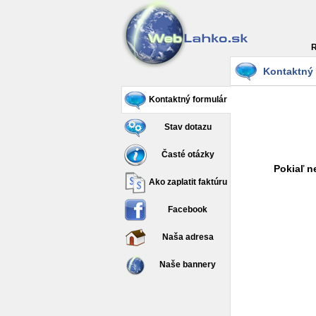
R
Kontaktný 
Kontaktný formulár
Stav dotazu
Časté otázky
Pokiaľ n
Ako zaplatit faktúru
Facebook
Naša adresa
Naše bannery