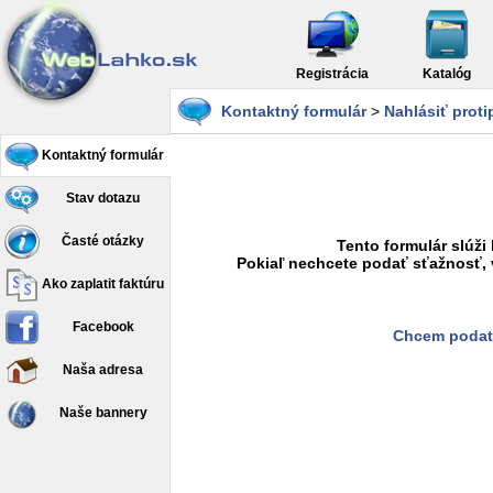
Registrácia
Katalóg
Kontaktný formulár
>
Nahlásiť prot
Kontaktný formulár
Stav dotazu
Časté otázky
Tento formulár slúži
Pokiaľ nechcete podať sťažnosť, 
Ako zaplatit faktúru
Facebook
Chcem podať
Naša adresa
Naše bannery