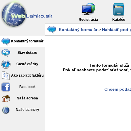
Registrácia
Katalóg
Kontaktný formulár
>
Nahlásiť prot
Kontaktný formulár
Stav dotazu
Časté otázky
Tento formulár slúži
Pokiaľ nechcete podať sťažnosť, 
Ako zaplatit faktúru
Facebook
Chcem podať
Naša adresa
Naše bannery