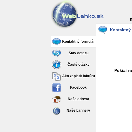
R
Kontaktný 
Kontaktný formulár
Stav dotazu
Časté otázky
Pokiaľ n
Ako zaplatit faktúru
Facebook
Naša adresa
Naše bannery