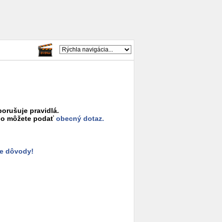
porušuje pravidlá.
o môžete podať
obecný dotaz.
e dôvody!