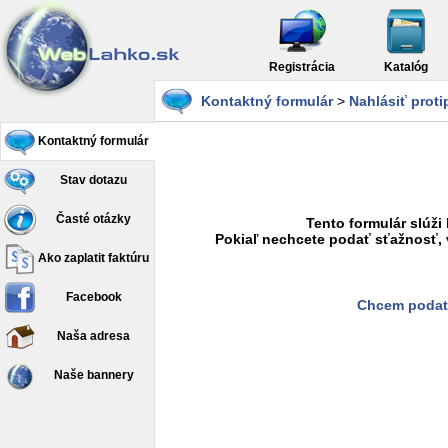
Registrácia
Katalóg
Kontaktný formulár
>
Nahlásiť prot
Kontaktný formulár
Stav dotazu
Časté otázky
Tento formulár slúži
Pokiaľ nechcete podať sťažnosť, 
Ako zaplatit faktúru
Facebook
Chcem podať
Naša adresa
Naše bannery