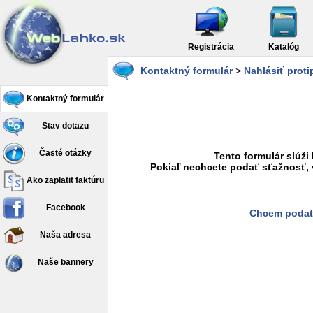
Registrácia
Katalóg
Kontaktný formulár
>
Nahlásiť prot
Kontaktný formulár
Stav dotazu
Časté otázky
Tento formulár slúži
Pokiaľ nechcete podať sťažnosť, 
Ako zaplatit faktúru
Facebook
Chcem podať
Naša adresa
Naše bannery