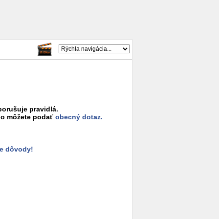
porušuje pravidlá.
o môžete podať
obecný dotaz.
e dôvody!