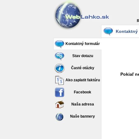
R
Kontaktný 
Kontaktný formulár
Stav dotazu
Časté otázky
Pokiaľ n
Ako zaplatit faktúru
Facebook
Naša adresa
Naše bannery