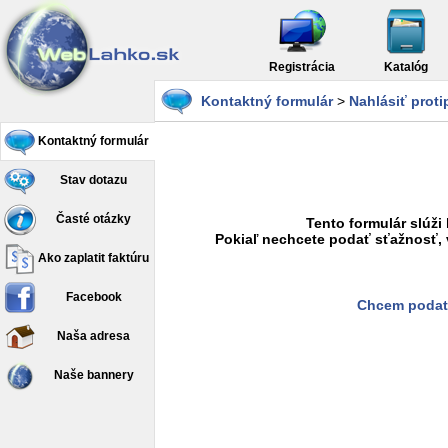
Registrácia
Katalóg
Kontaktný formulár
>
Nahlásiť prot
Kontaktný formulár
Stav dotazu
Časté otázky
Tento formulár slúži
Pokiaľ nechcete podať sťažnosť, 
Ako zaplatit faktúru
Facebook
Chcem podať
Naša adresa
Naše bannery