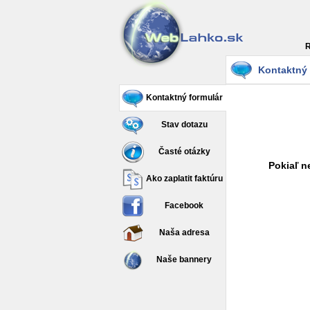
R
Kontaktný 
Kontaktný formulár
Stav dotazu
Časté otázky
Pokiaľ n
Ako zaplatit faktúru
Facebook
Naša adresa
Naše bannery