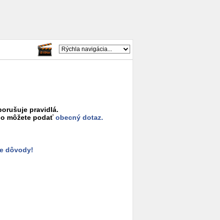
porušuje pravidlá.
o môžete podať
obecný dotaz.
e dôvody!