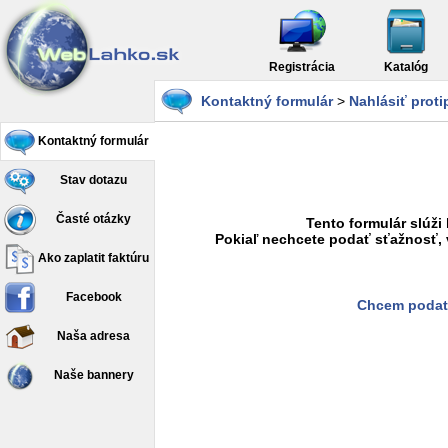
Registrácia
Katalóg
Kontaktný formulár
>
Nahlásiť prot
Kontaktný formulár
Stav dotazu
Časté otázky
Tento formulár slúži
Pokiaľ nechcete podať sťažnosť, 
Ako zaplatit faktúru
Facebook
Chcem podať
Naša adresa
Naše bannery