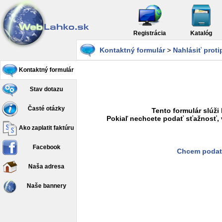
Registrácia
Katalóg
Kontaktný formulár
>
Nahlásiť prot
Kontaktný formulár
Stav dotazu
Časté otázky
Tento formulár slúži
Pokiaľ nechcete podať sťažnosť, 
Ako zaplatit faktúru
Facebook
Chcem podať
Naša adresa
Naše bannery