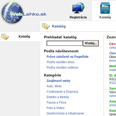
Registrácia
Katalóg
Katalóg
Katalóg
Prehliadať katalóg
Zozn
Circ
cirk
Podľa návštevnosti
Obec
Práve založené na PageRide
Obec
brez
Podľa návštev dnes
MAR
Podľa návštev celkovo
makk
Kategórie
ID: 
932
Zaujímavé weby
9322
Auto, Moto
Sam
Cestovanie a Doprava
Výro
samo
Elektro a Mobily
Anep
Fauna a Flóra
anep
Foto a Video
Rek
Gastronómia a Ubytovanie
Veľk