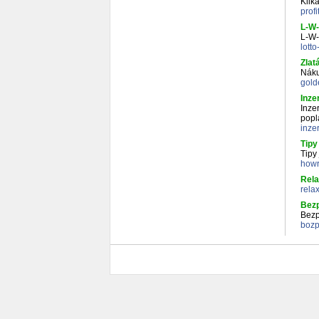
Klik
prof
L-W-
L-W-
lott
Zlat
Náku
gold
Inze
Inze
popl
inze
Tipy
Tipy
howr
Rela
rela
Bezp
Bezp
bozp