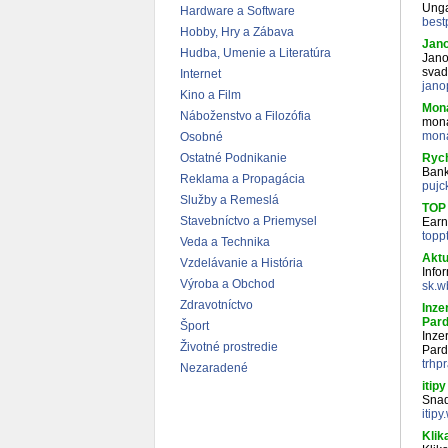
Unga
Hardware a Software
best
Hobby, Hry a Zábava
Jan
Hudba, Umenie a Literatúra
Jano 
svad
Internet
jano
Kino a Film
Mon
Náboženstvo a Filozófia
mona
mona
Osobné
Ostatné Podnikanie
Rych
Bank
Reklama a Propagácia
pujc
Služby a Remeslá
TOP
Stavebníctvo a Priemysel
Earn
topp
Veda a Technika
Aktu
Vzdelávanie a História
Info
Výroba a Obchod
sk.w
Zdravotníctvo
Inze
Pard
Šport
Inze
Životné prostredie
Pard
trhp
Nezaradené
itipy
Snad
itipy
Klik