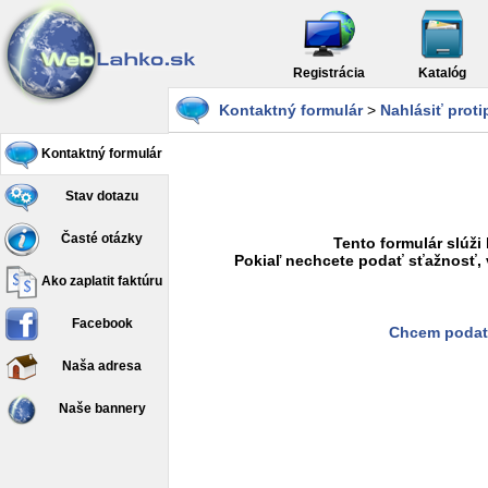
Registrácia
Katalóg
Kontaktný formulár
>
Nahlásiť prot
Kontaktný formulár
Stav dotazu
Časté otázky
Tento formulár slúži
Pokiaľ nechcete podať sťažnosť, 
Ako zaplatit faktúru
Facebook
Chcem podať
Naša adresa
Naše bannery