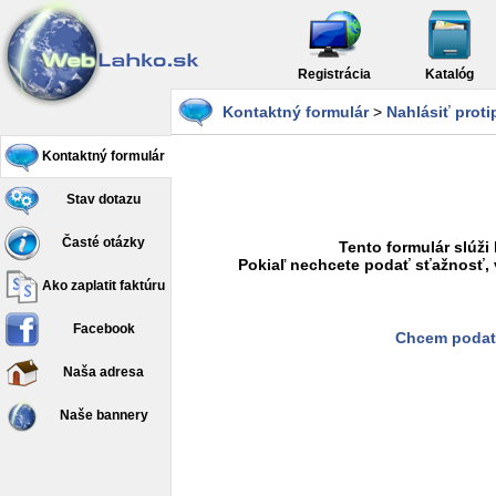
Registrácia
Katalóg
Kontaktný formulár
>
Nahlásiť prot
Kontaktný formulár
Stav dotazu
Časté otázky
Tento formulár slúži
Pokiaľ nechcete podať sťažnosť, 
Ako zaplatit faktúru
Facebook
Chcem podať
Naša adresa
Naše bannery