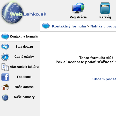
Registrácia
Katalóg
Kontaktný formulár
>
Nahlásiť prot
Kontaktný formulár
Stav dotazu
Časté otázky
Tento formulár slúži
Pokiaľ nechcete podať sťažnosť, 
Ako zaplatit faktúru
Facebook
Chcem podať
Naša adresa
Naše bannery