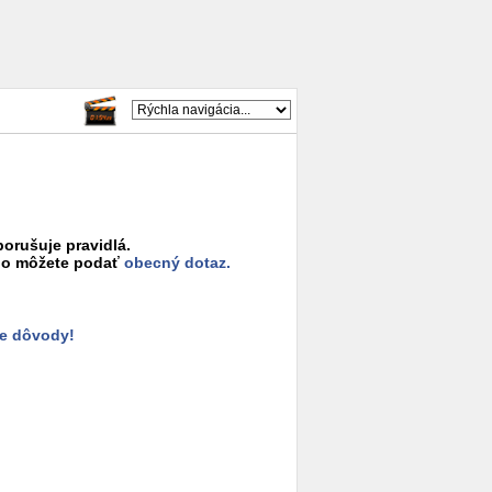
porušuje pravidlá.
o môžete podať
obecný dotaz.
e dôvody!