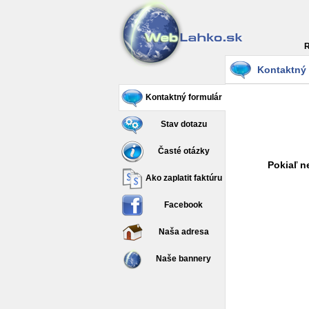
R
Kontaktný 
Kontaktný formulár
Stav dotazu
Časté otázky
Pokiaľ n
Ako zaplatit faktúru
Facebook
Naša adresa
Naše bannery