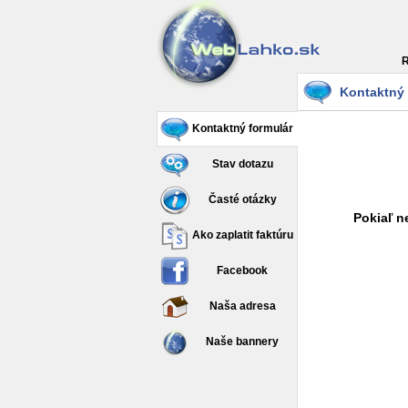
R
Kontaktný 
Kontaktný formulár
Stav dotazu
Časté otázky
Pokiaľ n
Ako zaplatit faktúru
Facebook
Naša adresa
Naše bannery