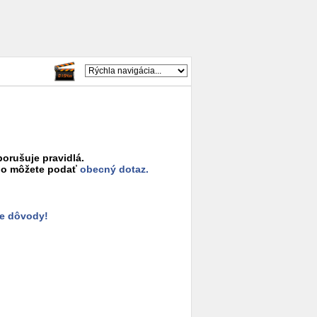
porušuje pravidlá.
o môžete podať
obecný dotaz.
e dôvody!