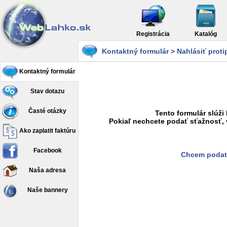
Registrácia
Katalóg
Kontaktný formulár
>
Nahlásiť prot
Kontaktný formulár
Stav dotazu
Časté otázky
Tento formulár slúži
Pokiaľ nechcete podať sťažnosť, 
Ako zaplatit faktúru
Facebook
Chcem podať
Naša adresa
Naše bannery