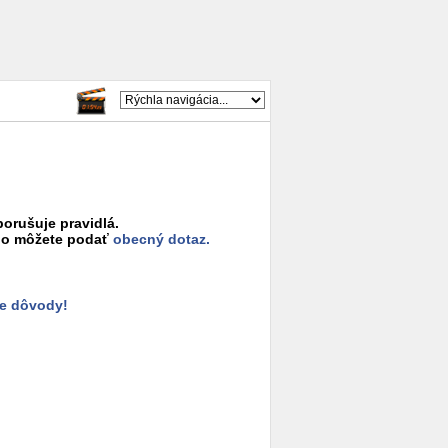
porušuje pravidlá.
o môžete podať
obecný dotaz.
e dôvody!