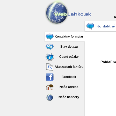
R
Kontaktný 
Kontaktný formulár
Stav dotazu
Časté otázky
Pokiaľ n
Ako zaplatit faktúru
Facebook
Naša adresa
Naše bannery