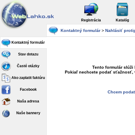
Registrácia
Katalóg
Kontaktný formulár
>
Nahlásiť prot
Kontaktný formulár
Stav dotazu
Časté otázky
Tento formulár slúži
Pokiaľ nechcete podať sťažnosť, 
Ako zaplatit faktúru
Facebook
Chcem podať
Naša adresa
Naše bannery