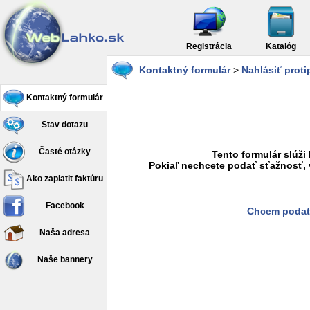
Registrácia
Katalóg
Kontaktný formulár
>
Nahlásiť prot
Kontaktný formulár
Stav dotazu
Časté otázky
Tento formulár slúži
Pokiaľ nechcete podať sťažnosť, 
Ako zaplatit faktúru
Facebook
Chcem podať
Naša adresa
Naše bannery