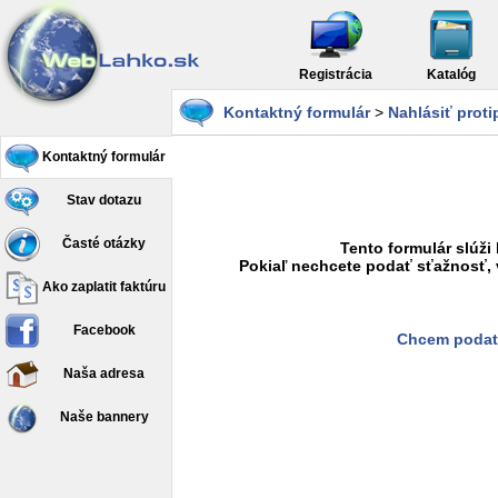
Registrácia
Katalóg
Kontaktný formulár
>
Nahlásiť prot
Kontaktný formulár
Stav dotazu
Časté otázky
Tento formulár slúži
Pokiaľ nechcete podať sťažnosť, 
Ako zaplatit faktúru
Facebook
Chcem podať
Naša adresa
Naše bannery