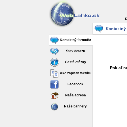
R
Kontaktný 
Kontaktný formulár
Stav dotazu
Časté otázky
Pokiaľ n
Ako zaplatit faktúru
Facebook
Naša adresa
Naše bannery