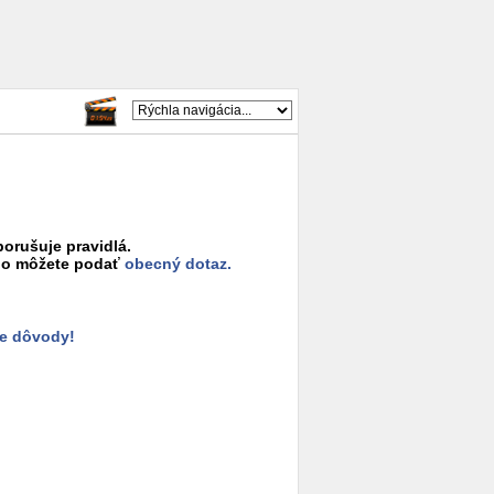
porušuje pravidlá.
o môžete podať
obecný dotaz.
e dôvody!