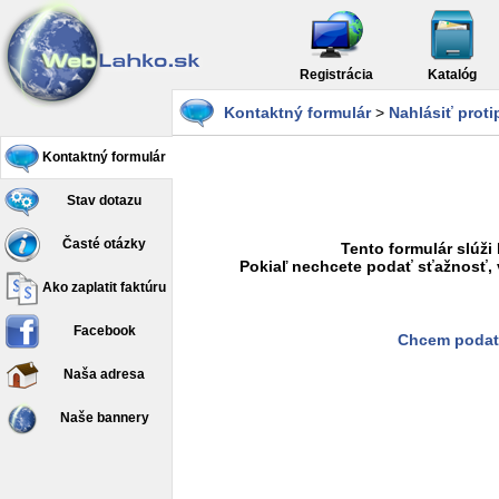
Registrácia
Katalóg
Kontaktný formulár
>
Nahlásiť prot
Kontaktný formulár
Stav dotazu
Časté otázky
Tento formulár slúži
Pokiaľ nechcete podať sťažnosť, 
Ako zaplatit faktúru
Facebook
Chcem podať
Naša adresa
Naše bannery