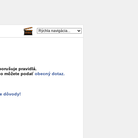
porušuje pravidlá.
o môžete podať
obecný dotaz.
e dôvody!