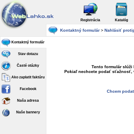
Registrácia
Katalóg
Kontaktný formulár
>
Nahlásiť prot
Kontaktný formulár
Stav dotazu
Časté otázky
Tento formulár slúži
Pokiaľ nechcete podať sťažnosť, 
Ako zaplatit faktúru
Facebook
Chcem podať
Naša adresa
Naše bannery