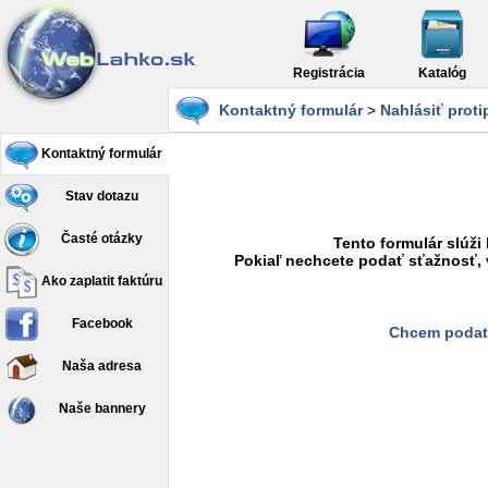
Registrácia
Katalóg
Kontaktný formulár
>
Nahlásiť prot
Kontaktný formulár
Stav dotazu
Časté otázky
Tento formulár slúži
Pokiaľ nechcete podať sťažnosť, 
Ako zaplatit faktúru
Facebook
Chcem podať
Naša adresa
Naše bannery