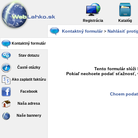
Registrácia
Katalóg
Kontaktný formulár
>
Nahlásiť prot
Kontaktný formulár
Stav dotazu
Časté otázky
Tento formulár slúži
Pokiaľ nechcete podať sťažnosť, 
Ako zaplatit faktúru
Facebook
Chcem podať
Naša adresa
Naše bannery