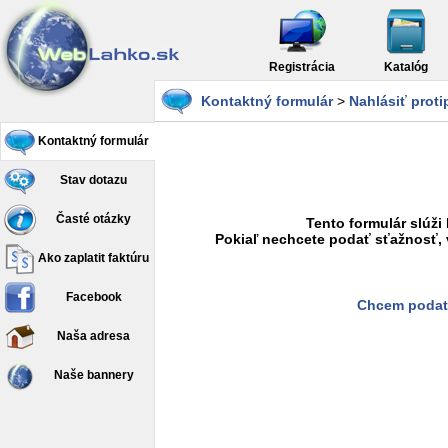
Registrácia
Katalóg
Kontaktný formulár
>
Nahlásiť prot
Kontaktný formulár
Stav dotazu
Časté otázky
Tento formulár slúži
Pokiaľ nechcete podať sťažnosť, 
Ako zaplatit faktúru
Facebook
Chcem podať
Naša adresa
Naše bannery