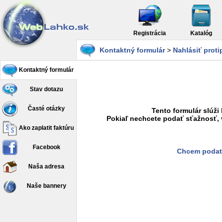
Registrácia
Katalóg
Kontaktný formulár
>
Nahlásiť prot
Kontaktný formulár
Stav dotazu
Časté otázky
Tento formulár slúži
Pokiaľ nechcete podať sťažnosť, 
Ako zaplatit faktúru
Facebook
Chcem podať
Naša adresa
Naše bannery