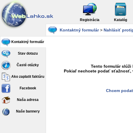
Registrácia
Katalóg
Kontaktný formulár
>
Nahlásiť prot
Kontaktný formulár
Stav dotazu
Časté otázky
Tento formulár slúži
Pokiaľ nechcete podať sťažnosť, 
Ako zaplatit faktúru
Facebook
Chcem podať
Naša adresa
Naše bannery